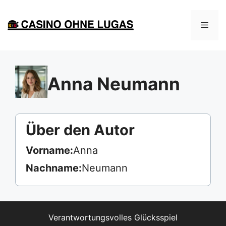
Zum
Inhalt
Men
springen
Anna Neumann
Über den Autor
Vorname:
Anna
Nachname:
Neumann
Verantwortungsvolles Glücksspiel